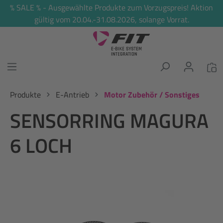
% SALE % - Ausgewählte Produkte zum Vorzugspreis! Aktion
alt springen
gültig vom 20.04.-31.08.2026, solange Vorrat.
Produkte
E-Antrieb
Motor Zubehör / Sonstiges
SENSORRING MAGURA
6 LOCH