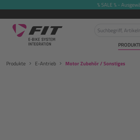
% SALE % - Ausgewäh
springen
Zur Hauptnavigation springen
PRODUKT
Produkte
E-Antrieb
Motor Zubehör / Sonstiges