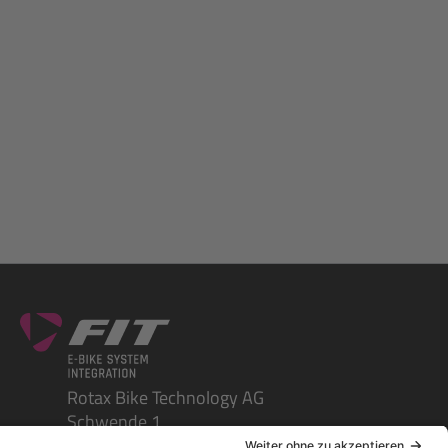
Rotax Bike Technology AG
Schwende 1
CH-4950 Huttwil