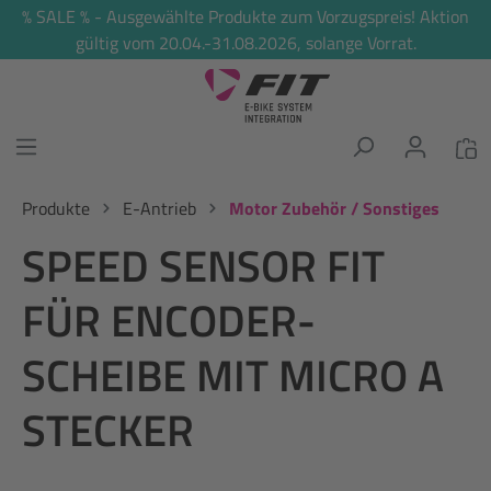
% SALE % - Ausgewählte Produkte zum Vorzugspreis! Aktion
alt springen
gültig vom 20.04.-31.08.2026, solange Vorrat.
Produkte
E-Antrieb
Motor Zubehör / Sonstiges
SPEED SENSOR FIT
FÜR ENCODER-
SCHEIBE MIT MICRO A
STECKER