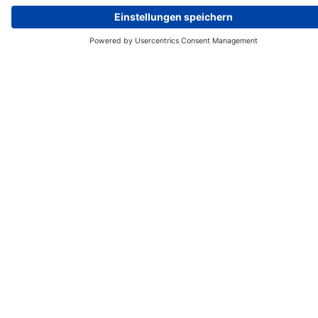
Kategorie findest du Akku-Aufnahmen für unsere
Batterien und entsprechendes Zubehör.
ALLE FILTER ANZEIGEN
Produkte
E-Antrieb
Motor