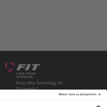
Rotax Bike Technology AG
Schwende 1
CH-4950 Huttwil