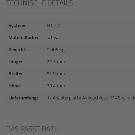
TECHNISCHE DETAILS
System:
FIT 2.0
Materialfarbe:
schwarz
Gewicht:
0.005 kg
Länge:
21.3 mm
Breite:
81.9 mm
Höhe:
79.4 mm
Lieferumfang:
1x Adapterplatte Akkuschloss TP 48 V, ink
DAS PASST DAZU