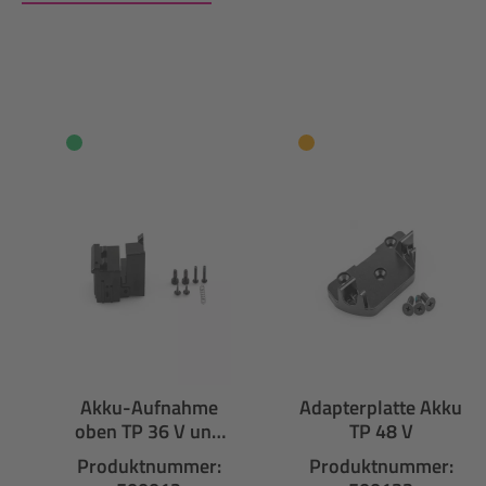
Produktgalerie überspringen
Akku-Aufnahme
Adapterplatte Akku
oben TP 36 V und
TP 48 V
48 V Schloss
Produktnummer:
Produktnummer: