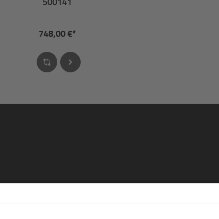
500141
748,00 €*
re
eren