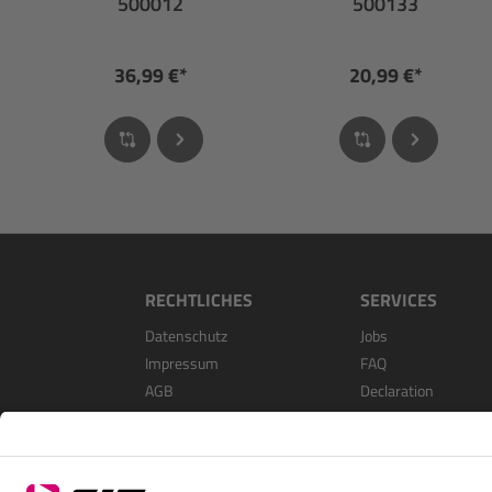
500012
500133
36,99 €*
20,99 €*
RECHTLICHES
SERVICES
Datenschutz
Jobs
Impressum
FAQ
AGB
Declaration
Open Source Softwa
Als Händler Registri