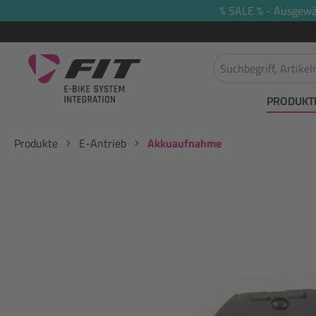
% SALE % - Ausgewäh
springen
Zur Hauptnavigation springen
PRODUKT
Produkte
E-Antrieb
Akkuaufnahme