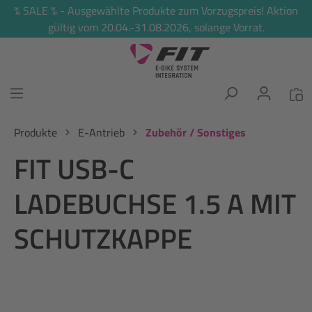
% SALE % - Ausgewählte Produkte zum Vorzugspreis! Aktion
alt springen
gültig vom 20.04.-31.08.2026, solange Vorrat.
Produkte
E-Antrieb
Zubehör / Sonstiges
FIT USB-C
LADEBUCHSE 1.5 A MIT
SCHUTZKAPPE