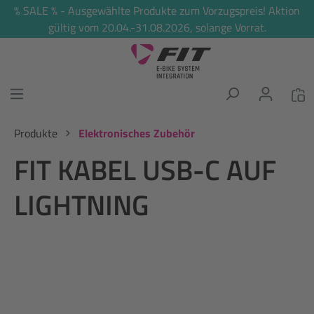
% SALE % - Ausgewählte Produkte zum Vorzugspreis! Aktion
alt springen
gültig vom 20.04.-31.08.2026, solange Vorrat.
Produkte
Elektronisches Zubehör
FIT KABEL USB-C AUF
LIGHTNING