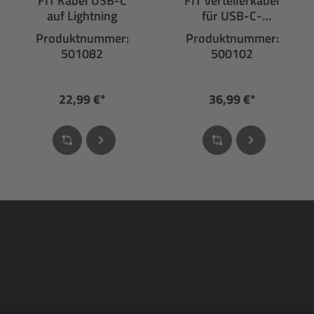
FIT Kabel USB-C
FIT Verteilerkabel
auf Lightning
für USB-C-
Ladebuchse und
Produktnummer:
Produktnummer:
Remote Display
501082
500102
22,99 €*
36,99 €*