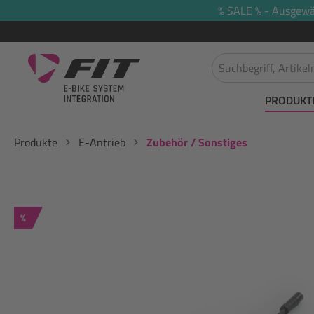
% SALE % - Ausgewäh
springen
Zur Hauptnavigation springen
PRODUKT
Produkte
E-Antrieb
Zubehör / Sonstiges
Rabatt
%