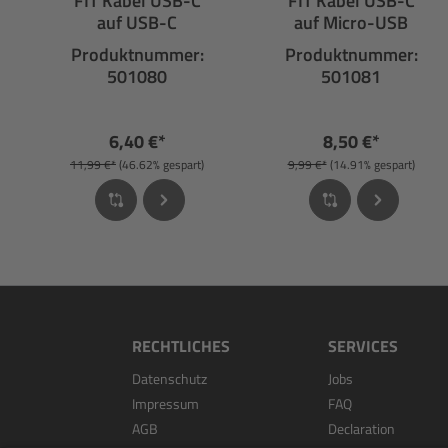
FIT Kabel USB-C
FIT Kabel USB-C
auf USB-C
auf Micro-USB
Produktnummer:
Produktnummer:
501080
501081
6,40 €*
8,50 €*
11,99 €*
(46.62% gespart)
9,99 €*
(14.91% gespart)
RECHTLICHES
SERVICES
Datenschutz
Jobs
Impressum
FAQ
AGB
Declaration