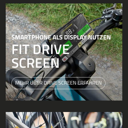
SMARTPHONE ALS DISPLAY NUTZEN
FIT DRIVE
SCREEN
MEHR ÜBER DRIVE SCREEN ERFAHREN