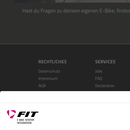
Hast du Fragen zu deinem eigenen E-Bike, finde
RECHTLICHES
SERVICES
Datenschutz
Jobs
Impressum
FAQ
AGB
Declaration
Open Source Softwa
Als Händler Registri