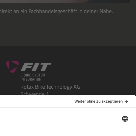
irekt an ein Fachhandelsgeschäft in deiner Nähe.
Rotax Bike Technology AG
Schwende 1
CH-4950 Huttwil