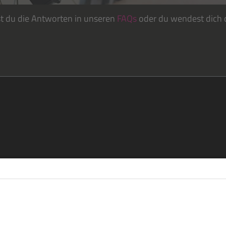
st du die Antworten in unseren
FAQs
oder du wendest dich d
re
eren