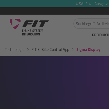
% SALE % - Ausgewäh
springen
Zur Hauptnavigation springen
PRODUKT
Technologie
FIT E-Bike Control App
Sigma Display
Bildergalerie überspringen