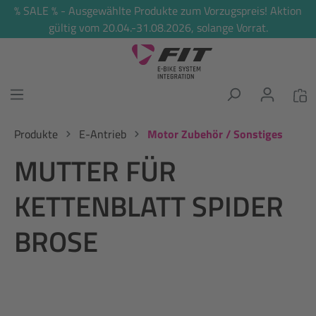
% SALE % - Ausgewählte Produkte zum Vorzugspreis! Aktion
alt springen
gültig vom 20.04.-31.08.2026, solange Vorrat.
Produkte
E-Antrieb
Motor Zubehör / Sonstiges
MUTTER FÜR
KETTENBLATT SPIDER
BROSE