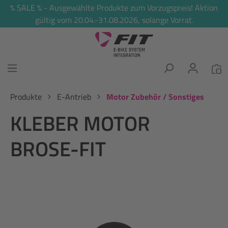
% SALE % - Ausgewählte Produkte zum Vorzugspreis! Aktion
alt springen
gültig vom 20.04.-31.08.2026, solange Vorrat.
Produkte
E-Antrieb
Motor Zubehör / Sonstiges
KLEBER MOTOR
BROSE-FIT