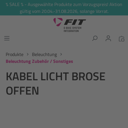
% SALE % - Ausgewählte Produkte zum Vorzugspreis! Aktion
alt springen
gültig vom 20.04.-31.08.2026, solange Vorrat.
Produkte
Beleuchtung
Beleuchtung Zubehör / Sonstiges
KABEL LICHT BROSE
OFFEN