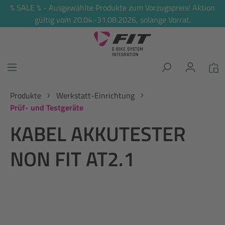
% SALE % - Ausgewählte Produkte zum Vorzugspreis! Aktion
alt springen
gültig vom 20.04.-31.08.2026, solange Vorrat.
Produkte
Werkstatt-Einrichtung
Prüf- und Testgeräte
KABEL AKKUTESTER
NON FIT AT2.1