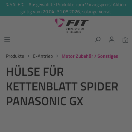
% SALE % - Ausgewählte Produkte zum Vorzugspreis! Aktion
alt springen
gültig vom 20.04.-31.08.2026, solange Vorrat.
Produkte
E-Antrieb
Motor Zubehör / Sonstiges
HÜLSE FÜR
KETTENBLATT SPIDER
PANASONIC GX