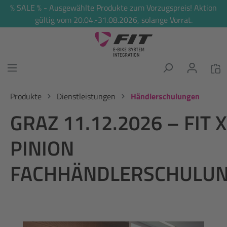
% SALE % - Ausgewählte Produkte zum Vorzugspreis! Aktion
alt springen
gültig vom 20.04.-31.08.2026, solange Vorrat.
Produkte
Dienstleistungen
Händlerschulungen
GRAZ 11.12.2026 – FIT X
PINION
FACHHÄNDLERSCHULU