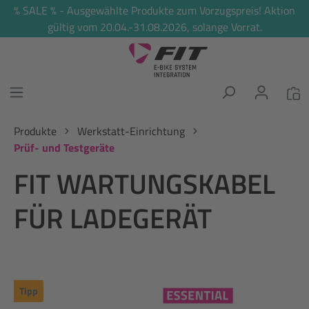
% SALE % - Ausgewählte Produkte zum Vorzugspreis! Aktion
alt springen
gültig vom 20.04.-31.08.2026, solange Vorrat.
Produkte
Werkstatt-Einrichtung
Prüf- und Testgeräte
FIT WARTUNGSKABEL
FÜR LADEGERÄT
Tipp