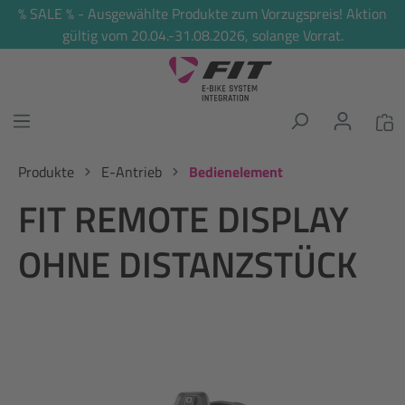
% SALE % - Ausgewählte Produkte zum Vorzugspreis! Aktion
alt springen
gültig vom 20.04.-31.08.2026, solange Vorrat.
Produkte
E-Antrieb
Bedienelement
FIT REMOTE DISPLAY
OHNE DISTANZSTÜCK