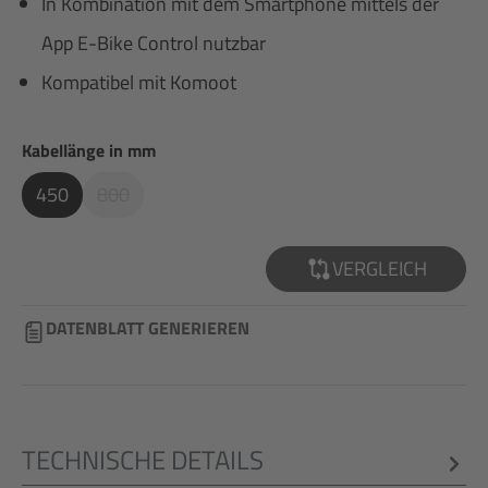
In Kombination mit dem Smartphone mittels der
App E-Bike Control nutzbar
Kompatibel mit Komoot
auswählen
Kabellänge in mm
450
800
(Diese Option Ist Zurzeit Nicht Verfügbar.)
VERGLEICH
DATENBLATT GENERIEREN
TECHNISCHE DETAILS