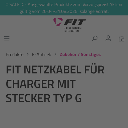
% SALE % - Ausgewählte Produkte zum Vorzugspreis! Aktion
alt springen
gültig vom 20.04.-31.08.2026, solange Vorrat.
Produkte
E-Antrieb
Zubehör / Sonstiges
FIT NETZKABEL FÜR
CHARGER MIT
STECKER TYP G