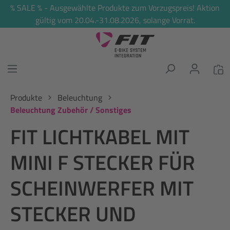
% SALE % - Ausgewählte Produkte zum Vorzugspreis! Aktion
alt springen
gültig vom 20.04.-31.08.2026, solange Vorrat.
Produkte
Beleuchtung
Beleuchtung Zubehör / Sonstiges
FIT LICHTKABEL MIT
MINI F STECKER FÜR
SCHEINWERFER MIT
STECKER UND