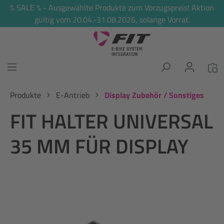
% SALE % - Ausgewählte Produkte zum Vorzugspreis! Aktion
alt springen
gültig vom 20.04.-31.08.2026, solange Vorrat.
Produkte
E-Antrieb
Display Zubehör / Sonstiges
FIT HALTER UNIVERSAL
35 MM FÜR DISPLAY