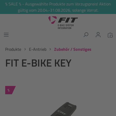
% SALE % - Ausgewählte Produkte zum Vorzugspreis! Aktion
alt springen
gültig vom 20.04.-31.08.2026, solange Vorrat.
Produkte
E-Antrieb
Zubehör / Sonstiges
FIT E-BIKE KEY
Rabatt
%