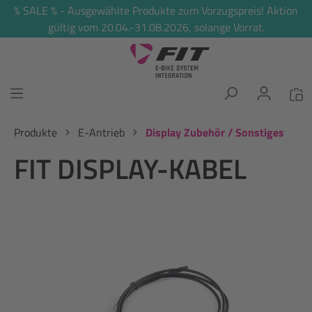
% SALE % - Ausgewählte Produkte zum Vorzugspreis! Aktion
alt springen
gültig vom 20.04.-31.08.2026, solange Vorrat.
Produkte
E-Antrieb
Display Zubehör / Sonstiges
FIT DISPLAY-KABEL