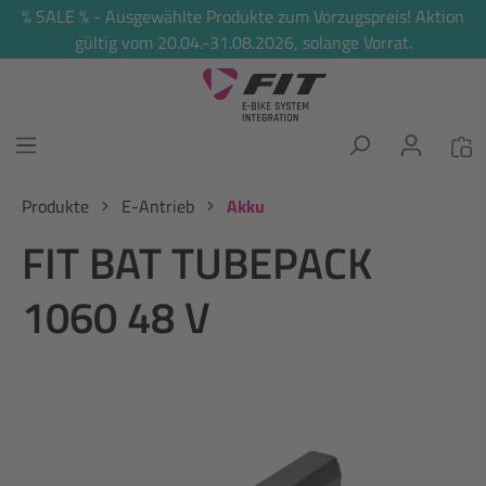
% SALE % - Ausgewählte Produkte zum Vorzugspreis! Aktion
alt springen
gültig vom 20.04.-31.08.2026, solange Vorrat.
Produkte
E-Antrieb
Akku
FIT BAT TUBEPACK
1060 48 V