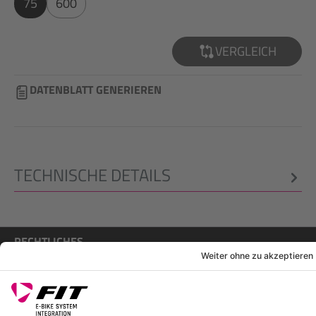
75
600
VERGLEICH
DATENBLATT GENERIEREN
TECHNISCHE DETAILS
RECHTLICHES
SERVICES