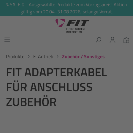
% SALE % - Ausgewählte Produkte zum Vorzugspreis! Aktion
alt springen
gültig vom 20.04.-31.08.2026, solange Vorrat.
Produkte
E-Antrieb
Zubehör / Sonstiges
FIT ADAPTERKABEL
FÜR ANSCHLUSS
ZUBEHÖR