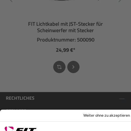
FIT Lichtkabel mit JST-Stecker für
Scheinwerfer mit Stecker
Produktnummer: 500090
24,99 €*
RECHTLICHES
SERVICES