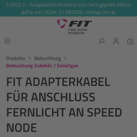
% SALE % - Ausgewählte Produkte zum Vorzugspreis! Aktion
alt springen
gültig vom 20.04.-31.08.2026, solange Vorrat.
Produkte
Beleuchtung
Beleuchtung Zubehör / Sonstiges
FIT ADAPTERKABEL
FÜR ANSCHLUSS
FERNLICHT AN SPEED
NODE