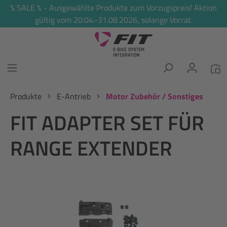
% SALE % - Ausgewählte Produkte zum Vorzugspreis! Aktion
alt springen
gültig vom 20.04.-31.08.2026, solange Vorrat.
Produkte
E-Antrieb
Motor Zubehör / Sonstiges
FIT ADAPTER SET FÜR
RANGE EXTENDER