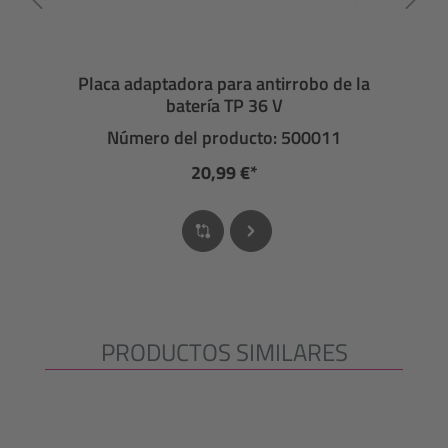
Placa adaptadora para antirrobo de la
batería TP 36 V
Número del producto: 500011
20,99 €*
PRODUCTOS SIMILARES
Omitir la galería de productos