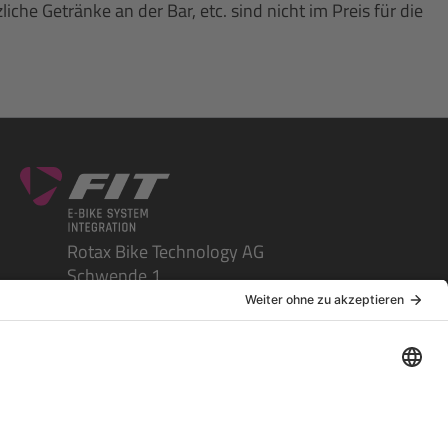
e Getränke an der Bar, etc. sind nicht im Preis für die
Rotax Bike Technology AG
Schwende 1
CH-4950 Huttwil