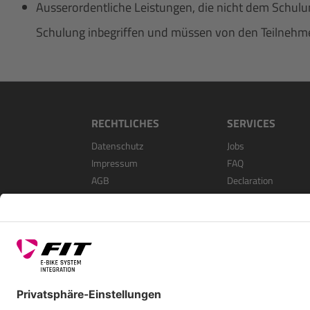
Ausserordentliche Leistungen, die nicht dem Schulun
Schulung inbegriffen und müssen von den Teilnehme
RECHTLICHES
SERVICES
Datenschutz
Jobs
Impressum
FAQ
AGB
Declaration
Open Source Softwa
Als Händler Registri