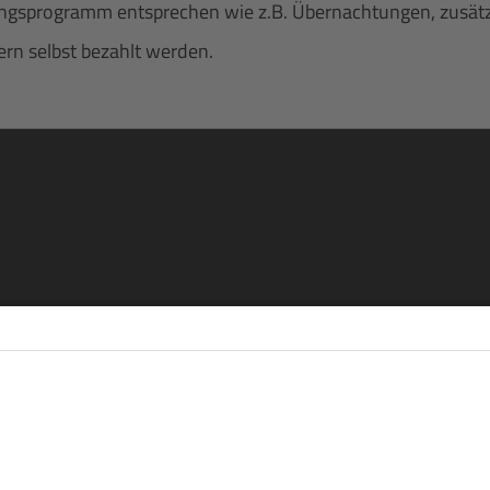
gsprogramm entsprechen wie z.B. Übernachtungen, zusätzlich
rn selbst bezahlt werden.
re
eren