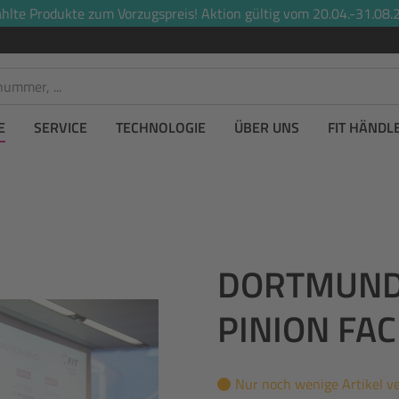
lte Produkte zum Vorzugspreis! Aktion gültig vom 20.04.-31.08.2
E
SERVICE
TECHNOLOGIE
ÜBER UNS
FIT HÄNDL
DORTMUND 3
PINION F
Nur noch wenige Artikel v