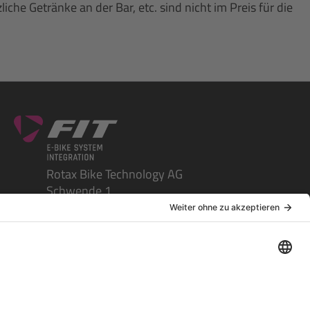
e Getränke an der Bar, etc. sind nicht im Preis für die
Rotax Bike Technology AG
Schwende 1
CH-4950 Huttwil