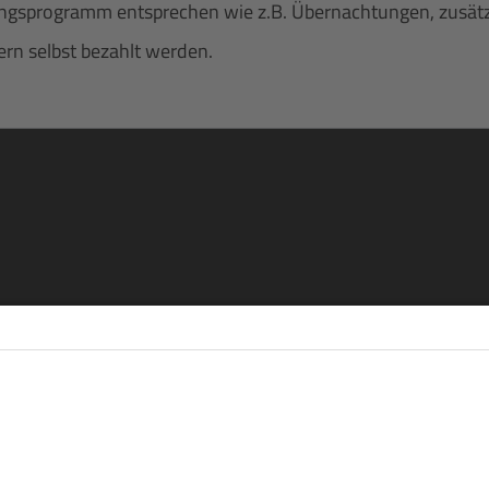
gsprogramm entsprechen wie z.B. Übernachtungen, zusätzlich
rn selbst bezahlt werden.
re
eren