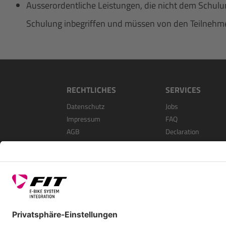
Ausserordentliche Leistungen, die nicht dem Schulun
Schulung inbegriffen und müssen von den Teilnehme
RECHTLICHES
SERVICES
Datenschutz
Jobs
Impressum
FAQ
AGB
Declaration
Open Source Softwa
Als Händler Registri