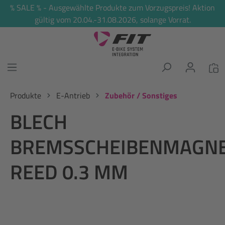
% SALE % - Ausgewählte Produkte zum Vorzugspreis! Aktion
alt springen
gültig vom 20.04.-31.08.2026, solange Vorrat.
Produkte
E-Antrieb
Zubehör / Sonstiges
BLECH
BREMSSCHEIBENMAGN
REED 0.3 MM