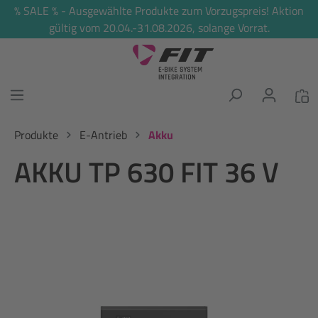
% SALE % - Ausgewählte Produkte zum Vorzugspreis! Aktion
alt springen
gültig vom 20.04.-31.08.2026, solange Vorrat.
Produkte
E-Antrieb
Akku
AKKU TP 630 FIT 36 V