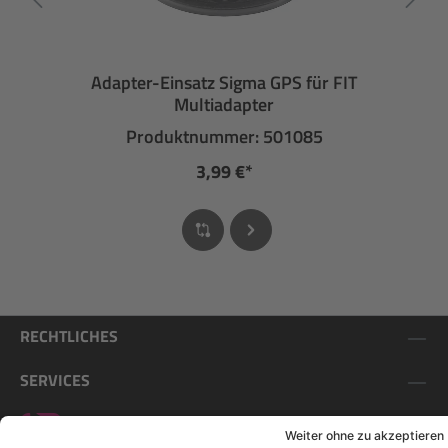
Adapter-Einsatz Sigma GPS für FIT
Multiadapter
Produktnummer: 501085
3,99 €*
RECHTLICHES
SERVICES