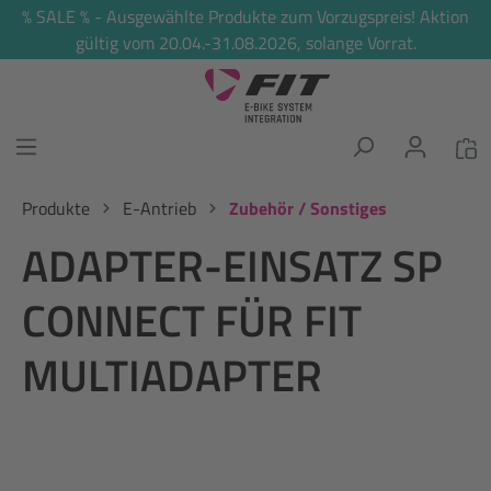
% SALE % - Ausgewählte Produkte zum Vorzugspreis! Aktion
alt springen
gültig vom 20.04.-31.08.2026, solange Vorrat.
Produkte
E-Antrieb
Zubehör / Sonstiges
ADAPTER-EINSATZ SP
CONNECT FÜR FIT
MULTIADAPTER