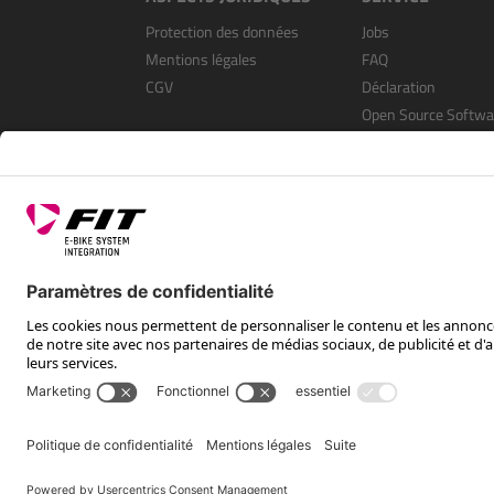
Protection des données
Jobs
Mentions légales
FAQ
CGV
Déclaration
Open Source Softwa
S’enregistrer en tan
revendeur