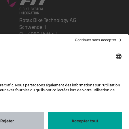
Rotax Bike Technology AG
Schwende 1
CH-4950 Huttwil