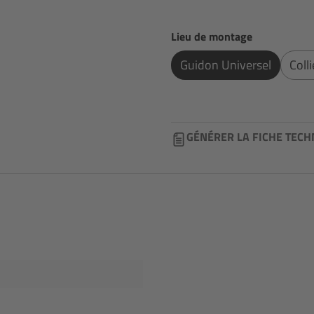
Sélectionnez
Lieu de montage
Guidon Universel
Coll
GÉNÉRER LA FICHE TECH