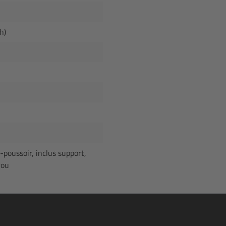
h)
-poussoir, inclus support,
rou