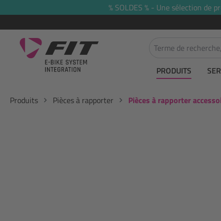
% SOLDES % - Une sélection de prod
recherche
Passer à la navigation principale
PRODUITS
SER
Produits
Pièces à rapporter
Pièces à rapporter accessoi