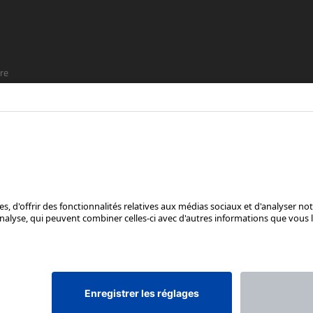
re
t que
SUIS-NOUS SUR
*Prix conseillé avec TVA. Hors frais de transport