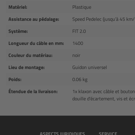
Matériel:
Plastique
Assistance au pédalage:
Speed Pedelec (jusqu’à 45 km/
Système:
FIT 2.0
Longueur du câble en mm:
1400
Couleur du matériau:
noir
Lieu de montage:
Guidon universel
Poids:
0.06 kg
Étendue de la livraison:
1x klaxon avec câble et bouton
douille d'écartement, vis et éc
ASPECTS JURIDIQUES
SERVICE