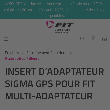
% SOLDES % - Une sélection de produits à prix réduit ! Offre
tenu principal
valable du 20 avril au 31 août 2026, dans la limite des stocks
disponibles.
Produits
Entraînement électrique
Accessoires / divers
INSERT D’ADAPTATEUR
SIGMA GPS POUR FIT
MULTI-ADAPTATEUR