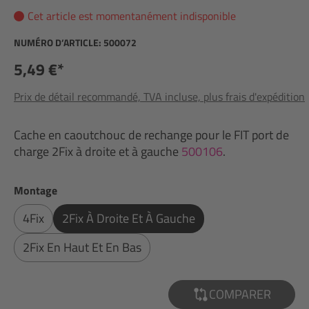
Cet article est momentanément indisponible
NUMÉRO D’ARTICLE:
500072
5,49 €*
Prix de détail recommandé, TVA incluse, plus frais d'expédition
Cache en caoutchouc de rechange pour le FIT port de
charge 2Fix à droite et à gauche
500106
.
Sélectionnez
Montage
4Fix
2Fix À Droite Et À Gauche
2Fix En Haut Et En Bas
COMPARER