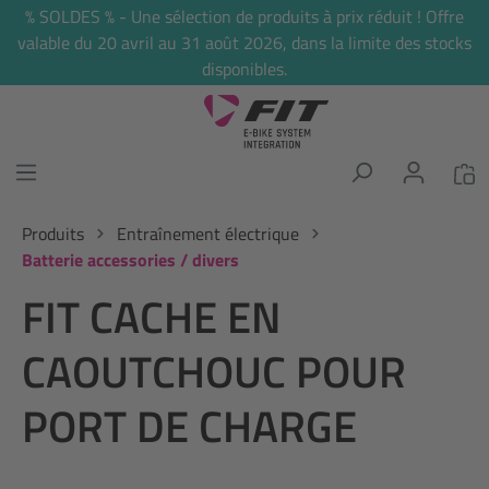
% SOLDES % - Une sélection de produits à prix réduit ! Offre
tenu principal
valable du 20 avril au 31 août 2026, dans la limite des stocks
disponibles.
Produits
Entraînement électrique
Batterie accessories / divers
FIT CACHE EN
CAOUTCHOUC POUR
PORT DE CHARGE