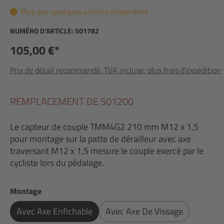
Plus que quelques articles disponibles
NUMÉRO D’ARTICLE:
501782
105,00 €*
Prix de détail recommandé, TVA incluse, plus frais d'expédition
REMPLACEMENT DE 501200
Le capteur de couple TMM4G2 210 mm M12 x 1,5
pour montage sur la patte de dérailleur avec axe
traversant M12 x 1,5 mesure le couple exercé par le
cycliste lors du pédalage.
Sélectionnez
Montage
Avec Axe Enfichable
Avec Axe De Vissage