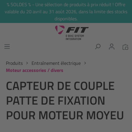
% SOLDES % - Une sélection de produits à prix réduit ! Offre
tenu principal
valable du 20 avril au 31 août 2026, dans la limite des stocks
disponibles.
Produits
Entraînement électrique
Moteur accessories / divers
CAPTEUR DE COUPLE
PATTE DE FIXATION
POUR MOTEUR MOYEU