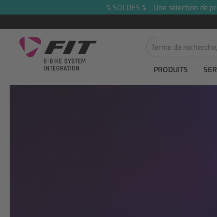
% SOLDES % - Une sélection de prod
recherche
Passer à la navigation principale
PRODUITS
SER