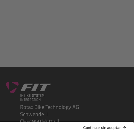
Rotax Bike Technology AG
Schwende 1
CH-4950 Huttwil