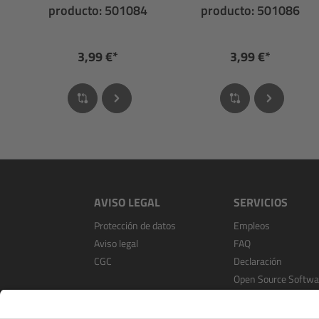
producto: 501084
producto: 501086
3,99 €*
3,99 €*
AVISO LEGAL
SERVICIOS
Protección de datos
Empleos
Aviso legal
FAQ
CGC
Declaración
Open Source Softwa
Registrarse como
distribuidor