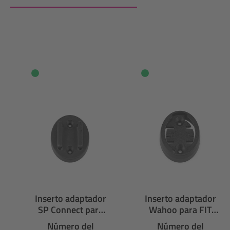
Omitir la galería de productos
Inserto adaptador
Inserto adaptador
SP Connect para
Wahoo para FIT
FIT multiadaptador
multiadaptador
Número del
Número del