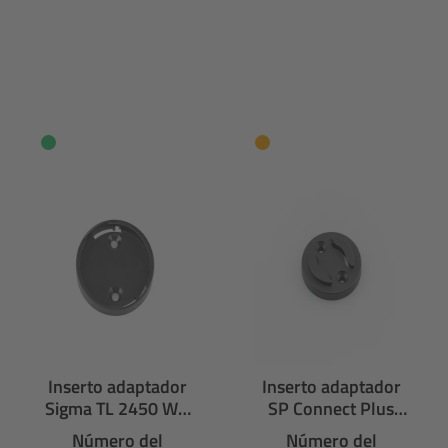
Inserto adaptador
Inserto adaptador
Sigma TL 2450 WO
SP Connect Plus
para FIT
para FIT
Número del
Número del