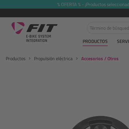
% OFERTA % - ¡Productos seleccionado
 búsqueda
Saltar a la navegación principal
PRODUCTOS
SERVI
Productos
Propulsión eléctrica
Accesorios / Otros