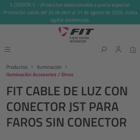
% OFERTA % - ¡Productos seleccionados a precio especial!
enido principal
Promoción válida del 20 de abril al 31 de agosto de 2026, hasta
agotar existencias.
Productos
Iluminación
Iluminación Accesorios / Otros
FIT CABLE DE LUZ CON
CONECTOR JST PARA
FAROS SIN CONECTOR