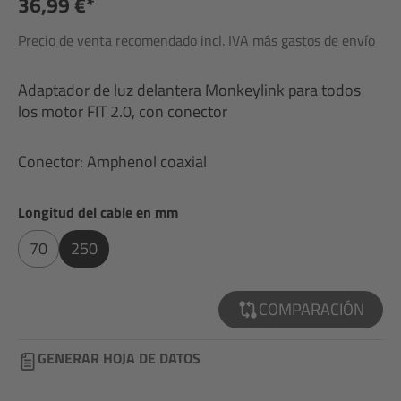
36,99 €*
Precio de venta recomendado incl. IVA más gastos de envío
Adaptador de luz delantera Monkeylink para todos
los motor FIT 2.0, con conector
Conector: Amphenol coaxial
Seleccione
Longitud del cable en mm
70
250
COMPARACIÓN
GENERAR HOJA DE DATOS