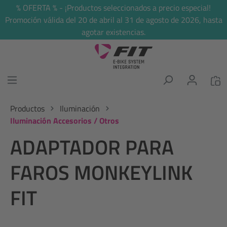
% OFERTA % - ¡Productos seleccionados a precio especial!
enido principal
Promoción válida del 20 de abril al 31 de agosto de 2026, hasta
agotar existencias.
Productos
Iluminación
Iluminación Accesorios / Otros
ADAPTADOR PARA
FAROS MONKEYLINK
FIT