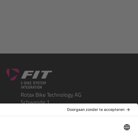
Rotax Bike Technology AG
Schwende 1
CH-4950 Huttwil