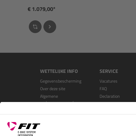
€ 1.079,00*
WETTELIJKE INFO
SERVICE
Gegevensbescherming
Vacatures
Over deze site
FAQ
Algemene
Declaration
verkoopvoorwaarden
Open Source Softwa
Als dealer registrer