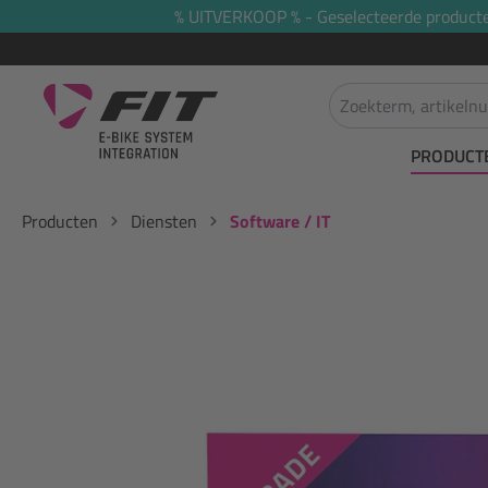
% UITVERKOOP % - Geselecteerde producten 
oekopdracht
Ga naar de hoofdnavigatie
PRODUCT
Producten
Diensten
Software / IT