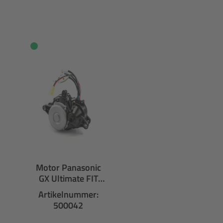
Productgalerij overslaan
Motor Panasonic
GX Ultimate FIT
NUA230F
Artikelnummer:
500042