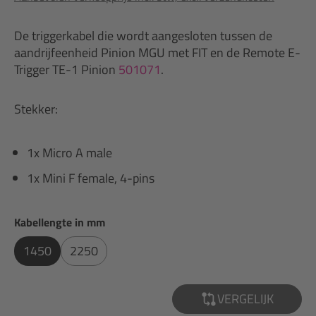
De triggerkabel die wordt aangesloten tussen de
aandrijfeenheid Pinion MGU met FIT en de Remote E-
Trigger TE-1 Pinion
501071
.
Stekker:
1x Micro A male
1x Mini F female, 4-pins
Selecteer
Kabellengte in mm
1450
2250
VERGELIJK