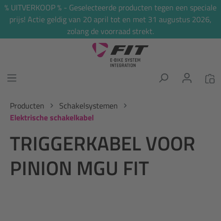
% UITVERKOOP % - Geselecteerde producten tegen een speciale
hoofdinhoud
prijs! Actie geldig van 20 april tot en met 31 augustus 2026,
zolang de voorraad strekt.
Producten
Schakelsystemen
Elektrische schakelkabel
TRIGGERKABEL VOOR
PINION MGU FIT