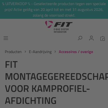
% UITVERKOOP % - Geselecteerde producten tegen een speciale
hoofdinhoud
prijs! Actie geldig van 20 april tot en met 31 augustus 2026,
zolang de voorraad strekt.
Producten
E-Aandrijving
Accesoires / overige
FIT
MONTAGEGEREEDSCHA
VOOR KAMPROFIEL-
AFDICHTING