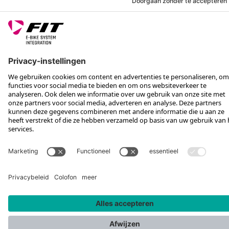
VOLG ONS OP
*Aanbevolen verkoopprijs incl. btw, excl. verzendkosten
Rotax Bike Technology AG © 2025