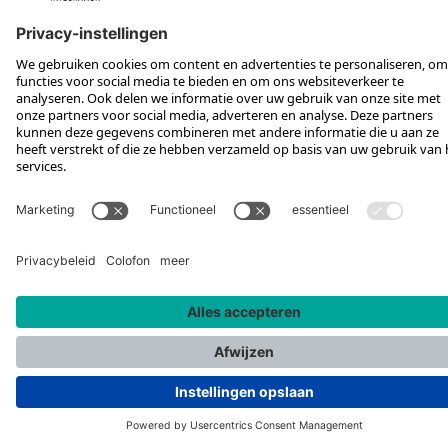
VOLG ONS OP
*Aanbevolen verkoopprijs incl. btw, excl. verzendkosten
Rotax Bike Technology AG © 2025