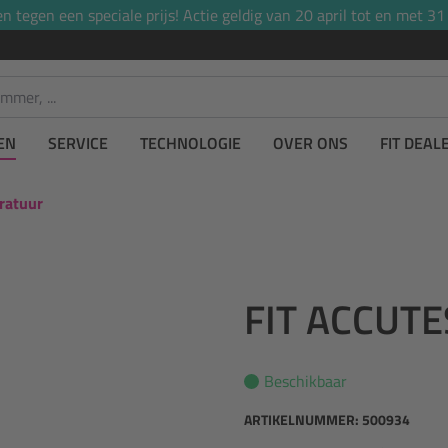
tegen een speciale prijs! Actie geldig van 20 april tot en met 31
EN
SERVICE
TECHNOLOGIE
OVER ONS
FIT DEAL
ratuur
FIT ACCUT
Beschikbaar
ARTIKELNUMMER:
500934