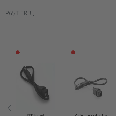
PAST ERBIJ
Productgalerij overslaan
FIT kabel
Kabel accutester