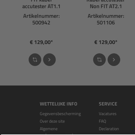
accutester AT1.1
Non FIT AT2.1
Artikelnummer:
Artikelnummer:
500942
501106
€ 129,00*
€ 129,00*
WETTELIJKE INFO
SERVICE
Gegevensbescherming
Vacatures
Over deze site
FAQ
Algemene
Declaration
verkoopvoorwaarden