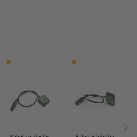
Kabel accutester
Kabel accutester