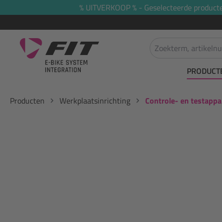
% UITVERKOOP % - Geselecteerde producten 
oekopdracht
Ga naar de hoofdnavigatie
PRODUCT
Producten
Werkplaatsinrichting
Controle- en testappa