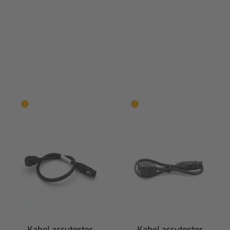
Kabel accutester
Kabel accutester