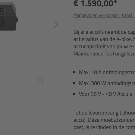
€ 1.590,00*
Aanbevolen verkoopprijs incl.
Bij alle accu's neemt de ca
actieradius van de e-bike. 
accucapaciteit van jouw e-b
Maintenance Tool uitgelez
Max. 10 A ontladingsst
Max. 300 W ontladingsca
Voor 36 V - 48 V Accu's
Tot de leveromvang behoort
accu). Deze moet afzonderl
past, is te vinden in de comp