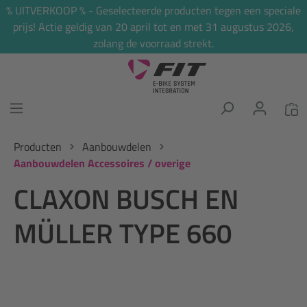
% UITVERKOOP % - Geselecteerde producten tegen een speciale
hoofdinhoud
prijs! Actie geldig van 20 april tot en met 31 augustus 2026,
zolang de voorraad strekt.
Producten
Aanbouwdelen
Aanbouwdelen Accessoires / overige
CLAXON BUSCH EN
MÜLLER TYPE 660