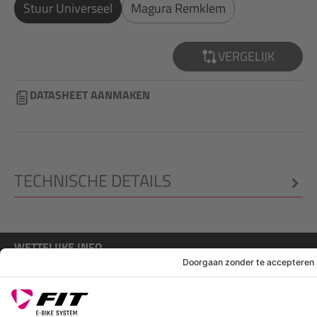
Stuur Universeel
Magura Remklem
VERGELIJK
DATASHEET AANMAKEN
TECHNISCHE DETAILS
WETTELIJKE INFO
SERVICE