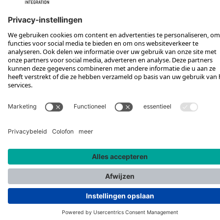
VOLG ONS OP
*Aanbevolen verkoopprijs incl. btw, excl. verzendkosten
Rotax Bike Technology AG © 2025