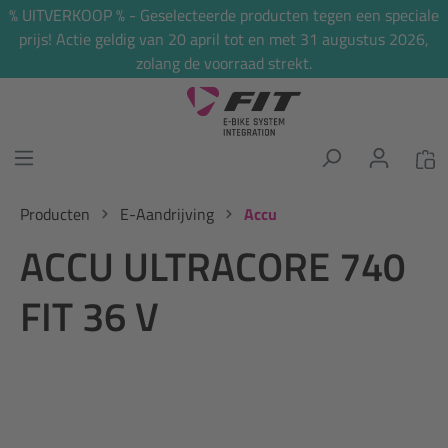
% UITVERKOOP % - Geselecteerde producten tegen een speciale
hoofdinhoud
prijs! Actie geldig van 20 april tot en met 31 augustus 2026,
zolang de voorraad strekt.
Producten
E-Aandrijving
Accu
ACCU ULTRACORE 740
FIT 36 V