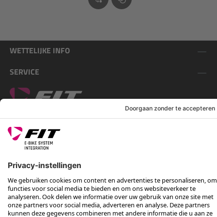
WETTELIJKE INFO
SERVICE
VOLG ONS OP
*Aanbevolen verkoopprijs incl. btw, excl. verzendkosten
Rotax Bike Technology AG © 2025