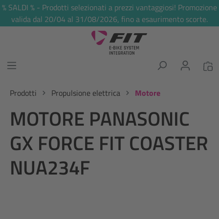
% SALDI % - Prodotti selezionati a prezzi vantaggiosi! Promozione
nuto principale
valida dal 20/04 al 31/08/2026, fino a esaurimento scorte.
Prodotti
Propulsione elettrica
Motore
MOTORE PANASONIC
GX FORCE FIT COASTER
NUA234F