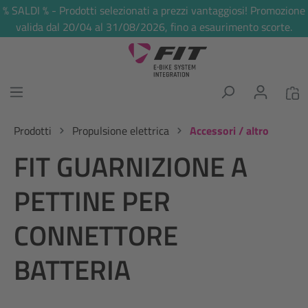
% SALDI % - Prodotti selezionati a prezzi vantaggiosi! Promozione
nuto principale
valida dal 20/04 al 31/08/2026, fino a esaurimento scorte.
Prodotti
Propulsione elettrica
Accessori / altro
FIT GUARNIZIONE A
PETTINE PER
CONNETTORE
BATTERIA